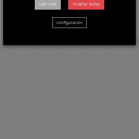
VerVolver a intranet
Leer más
Aceptar todas
configuración