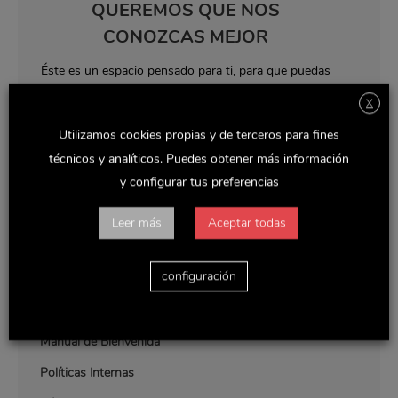
QUEREMOS QUE NOS
CONOZCAS MEJOR
Éste es un espacio pensado para ti, para que puedas
descubrir todas nuestras novedades y noticias de
X
interés, así como tener a tu alcance un ARCHIVO
Utilizamos cookies propias y de terceros para fines
con toda la información corporativa que puedas
técnicos y analíticos. Puedes obtener más información
necesitar consultar.
y configurar tus preferencias
Leer más
Aceptar todas
SOBRE NOSOTROS
configuración
Manual de Bienvenida
Políticas Internas