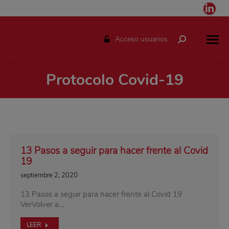
Link
pag
ope
Acceso usuarios
Buscar:
in
ne
Protocolo Covid-19
win
Estás aquí:
13 Pasos a seguir para hacer frente al Covid
19
septiembre 2, 2020
13 Pasos a seguir para hacer frente al Covid 19
VerVolver a…
LEER