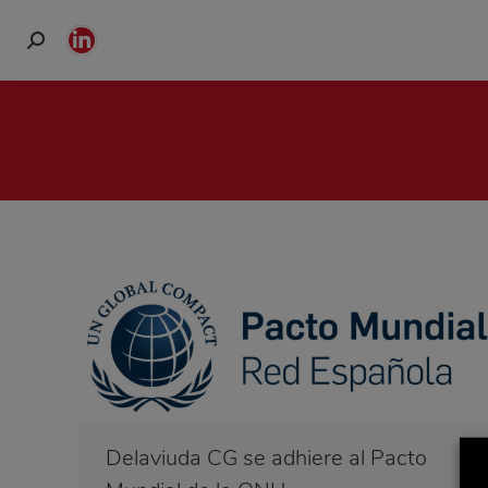
Buscar:
Linkedin
page
opens
in
new
window
Delaviuda CG se adhiere al Pacto