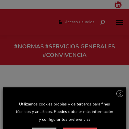
Link
pag
ope
Acceso usuarios
Buscar:
in
ne
win
#NORMAS #SERVICIOS GENERALES
#CONVIVENCIA
Estás aquí:
X
Contenido restringido
Utilizamos cookies propias y de terceros para fines
Servicios Generales
Por
Rocio
febrero 13, 2020
técnicos y analíticos. Puedes obtener más información
Decálogo Servicios Generales VerVolver a intranet
y configurar tus preferencias