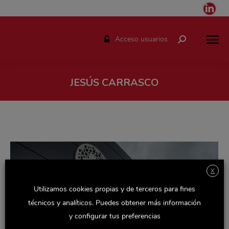
Link
pag
ope
Acceso usuarios
Buscar:
in
ne
win
JESÚS CARRASCO
Estás aquí:
X
Utilizamos cookies propias y de terceros para fines
técnicos y analíticos. Puedes obtener más información
y configurar tus preferencias