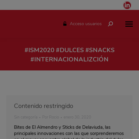
Link
pag
ope
Acceso usuarios
Buscar:
in
ne
win
#ISM2020 #DULCES #SNACKS
#INTERNACIONALIZCIÓN
Estás aquí:
Contenido restringido
Sin categoría
Por
Rocio
enero 30, 2020
Bites de El Almendro y Sticks de Delaviuda, las
principales innovaciones con las que sorprenderemos