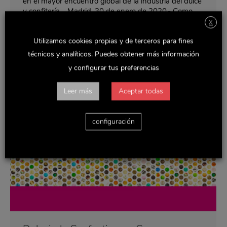
en el mayor encuentro global de la industria del dulce
y confitería. Madrid, 30 de enero de 2020.- Como
cada año, Delaviuda Confectionery Group participa
X
en el encuentro internacional más importante del
Utilizamos cookies propias y de terceros para fines
sector de dulces, pastelería y snacks, ISM 2020,…
técnicos y analíticos. Puedes obtener más información
y configurar tus preferencias
Leer más
Aceptar todas
configuración