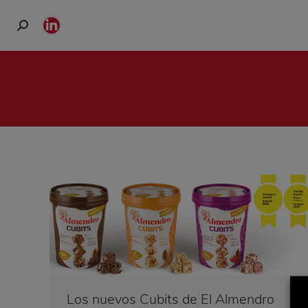
Buscar:
Linkedin
page
opens
in
new
window
Los nuevos Cubits de El Almendro