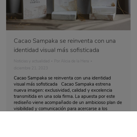
Cacao Sampaka se reinventa con una
identidad visual más sofisticada
Noticias y actualidad
Por
Alicia de la Hera
diciembre 21, 2023
Cacao Sampaka se reinventa con una identidad
visual más sofisticada Cacao Sampaka estrena
nueva imagen: exclusividad, calidad y excelencia
transmitida en una sola firma. La apuesta por este
rediseño viene acompañado de un ambicioso plan de
visibilidad y comunicación para acercarse a los
paladares más exigentes. Madrid, 21 de diciembre
de 2023.-…