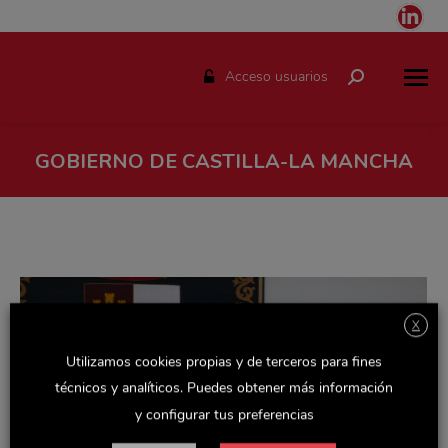
Link
pag
ope
Acceso usuarios
Buscar:
in
ne
win
GOBIERNO DE CASTILLA-LA MANCHA
Estás aquí:
X
Utilizamos cookies propias y de terceros para fines
técnicos y analíticos. Puedes obtener más información
y configurar tus preferencias