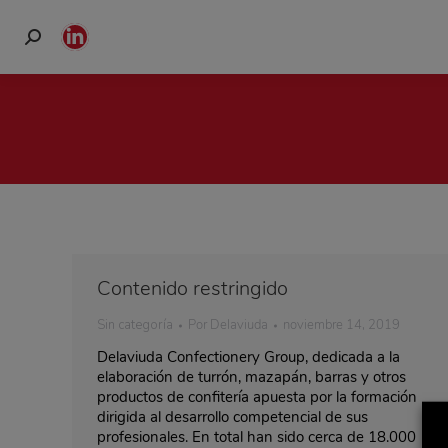
Buscar:
Linkedin
page
opens
in
new
window
Contenido restringido
Sin categoría
Por
Delaviuda
noviembre 14, 2019
Delaviuda Confectionery Group, dedicada a la
elaboración de turrón, mazapán, barras y otros
productos de confitería apuesta por la formación
dirigida al desarrollo competencial de sus
profesionales. En total han sido cerca de 18.000