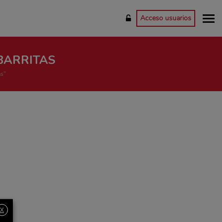
Acceso usuarios
BARRITAS
as"
X