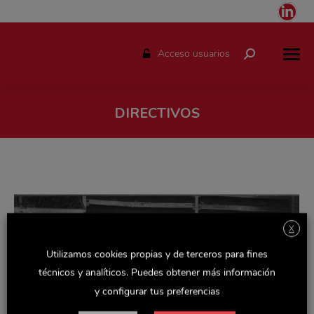
Link
pag
ope
Acceso usuarios
Buscar:
in
ne
win
DIRECTIVOS
Estás aquí:
X
Utilizamos cookies propias y de terceros para fines
técnicos y analíticos. Puedes obtener más información
y configurar tus preferencias