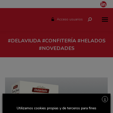
Link
pag
ope
Acceso usuarios
Buscar:
in
ne
win
#DELAVIUDA #CONFITERÍA #HELADOS
#NOVEDADES
Estás aquí:
X
Utilizamos cookies propias y de terceros para fines