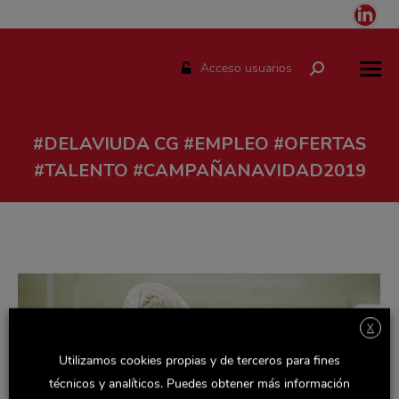
Link
pag
ope
Acceso usuarios
Buscar:
in
ne
win
#DELAVIUDA CG #EMPLEO #OFERTAS
#TALENTO #CAMPAÑANAVIDAD2019
Estás aquí:
X
Utilizamos cookies propias y de terceros para fines
técnicos y analíticos. Puedes obtener más información