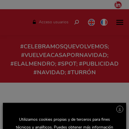
Link
pag
ope
Acceso usuarios
Buscar:
in
ne
win
#CELEBRAMOSQUEVOLVEMOS;
#VUELVEACASAPORNAVIDAD;
#ELALMENDRO; #SPOT; #PUBLICIDAD
#NAVIDAD; #TURRÓN
Estás aquí:
X
Utilizamos cookies propias y de terceros para fines
técnicos y analíticos. Puedes obtener más información