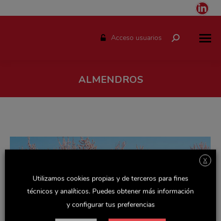
Link
pag
ope
Acceso usuarios
Buscar:
in
ne
win
ALMENDROS
Estás aquí:
X
Utilizamos cookies propias y de terceros para fines
técnicos y analíticos. Puedes obtener más información
y configurar tus preferencias