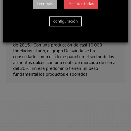
Leer más
Aceptar todas
“Operación Almendro” a la vista – Diario
El País
configuración
Noticias y actualidad
Por
Delaviuda
enero 26, 2015
VIDAL MATÉ, DIARIO EL PAÍS, Madrid 25 de enero
de 2015.- Con una producción de casi 10.000
toneladas al año, el grupo Delaviuda se ha
consolidado como el líder español en el sector de los
alimentos dulces con una cuota de mercado de cerca
del 30%. En ese predominio tienen un peso
fundamental los productos elaborados…