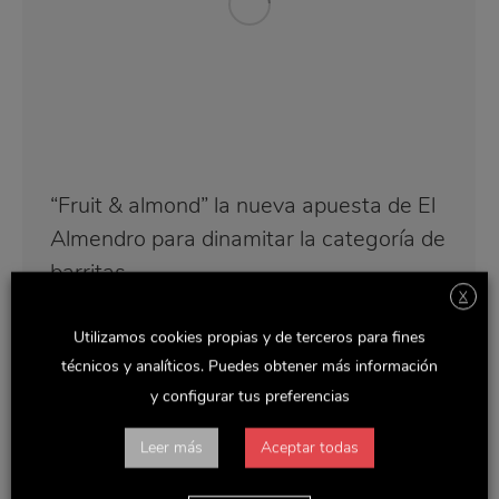
“Fruit & almond” la nueva apuesta de El
Almendro para dinamitar la categoría de
barritas
X
Noticias y actualidad
Por
Rocio
octubre 6, 2022
Utilizamos cookies propias y de terceros para fines
Fiel a su estrategia de productos con base
técnicos y analíticos. Puedes obtener más información
almendra, la marca sorprende combinándola con un
altísimo porcentaje de fruta: “fruit & almond” con
y configurar tus preferencias
arándano y almendras y “fruit & almond” con
frambuesa y almendra. La marca, líder de barritas en
Leer más
Aceptar todas
el segmento de frutos secos, se introduce en el
segmento de barritas…