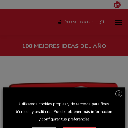
Link
pag
ope
Acceso usuarios
Buscar:
in
ne
win
100 MEJORES IDEAS DEL AÑO
Estás aquí:
X
Utilizamos cookies propias y de terceros para fines
técnicos y analíticos. Puedes obtener más información
y configurar tus preferencias