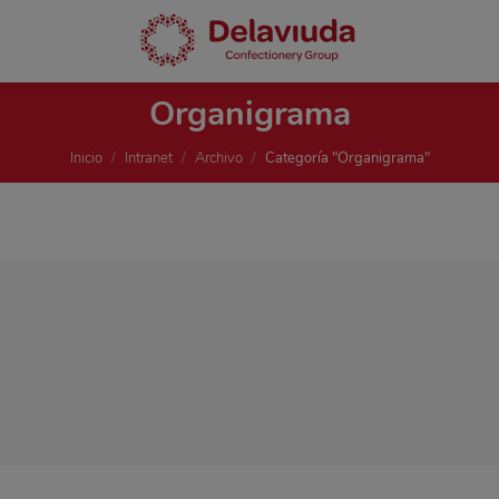
Organigrama
Estás aquí:
Inicio
Intranet
Archivo
Categoría "Organigrama"