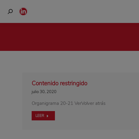
Buscar:
Linkedin
page
opens
in
new
window
Contenido restringido
julio 30, 2020
Organigrama 20-21 VerVolver atrás
LEER