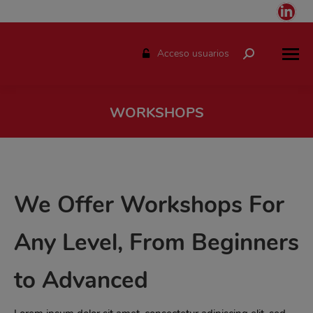
Link
pag
ope
Acceso usuarios
Buscar:
in
ne
win
WORKSHOPS
Estás aquí:
We Offer Workshops For
Any Level, From Beginners
to Advanced