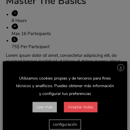
Master The Basics
8 Hours
Max 16 Participants
75$ Per Participant
Lorem ipsum dolor sit amet, consectetur adipiscing elit, do
eiusmod tempor incididunt ut labore et dolore magna aliqua.
Ut enim ad minim veniam, quis nostrud exercitation ullamco
X
laboris nisi ut aliquip ex ea commodo consequat. Lorem
Utilizamos cookies propias y de terceros para fines
ipsum dolor sit amet
técnicos y analíticos. Puedes obtener más información
Learn More
y configurar tus preferencias
Be a Ceramics Superhero
Leer más
Aceptar todas
configuración
2 Days