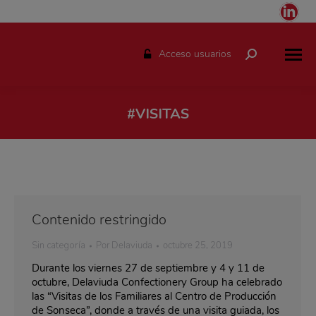
Link
pag
ope
Acceso usuarios
Buscar:
in
ne
win
#VISITAS
Estás aquí:
Contenido restringido
Sin categoría
Por
Delaviuda
octubre 25, 2019
Durante los viernes 27 de septiembre y 4 y 11 de
octubre, Delaviuda Confectionery Group ha celebrado
las “Visitas de los Familiares al Centro de Producción
de Sonseca”, donde a través de una visita guiada, los