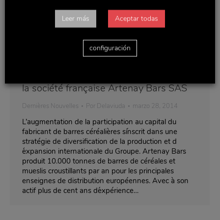
Leer más
Aceptar todas
configuración
Delaviuda Confectionary Group
augmente à 82% sa participation dans
la société française Artenay Bars SAS
Dernières Nouvelles
Por
Delaviuda
marzo 28, 2014
L’augmentation de la participation au capital du
fabricant de barres céréalières s´inscrit dans une
stratégie de diversification de la production et d
´expansion internationale du Groupe. Artenay Bars
produit 10.000 tonnes de barres de céréales et
mueslis croustillants par an pour les principales
enseignes de distribution européennes. Avec à son
actif plus de cent ans d´expérience…