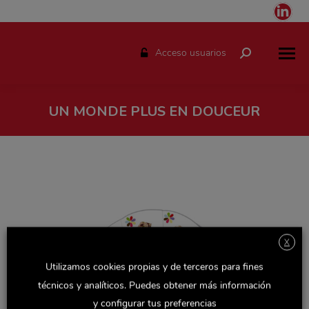
Link
pag
ope
Acceso usuarios
Buscar:
in
ne
win
UN MONDE PLUS EN DOUCEUR
Estás aquí:
X
Utilizamos cookies propias y de terceros para fines
técnicos y analíticos. Puedes obtener más información
y configurar tus preferencias