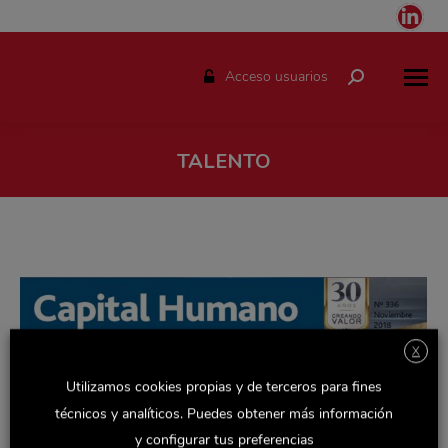
Link
pag
ope
Acceso usuarios
Buscar:
in
ne
win
TALENTO
Estás aquí:
X
Utilizamos cookies propias y de terceros para fines
técnicos y analíticos. Puedes obtener más información
y configurar tus preferencias