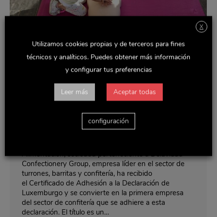
X
Utilizamos cookies propias y de terceros para fines
técnicos y analíticos. Puedes obtener más información
y configurar tus preferencias
Delaviuda Alimentación recibe el
Leer más
Aceptar todas
certificado de adhesión a la Declaración
de Luxemburgo
configuración
Noticias y actualidad
Por
Rocio
marzo 4, 2020
Madrid, 04 de marzo de 2020. Delaviuda
Alimentación, sociedad perteneciente a Delaviuda
Confectionery Group, empresa líder en el sector de
turrones, barritas y confitería, ha recibido
el Certificado de Adhesión a la Declaración de
Luxemburgo y se convierte en la primera empresa
del sector de confitería que se adhiere a esta
declaración. El título es un…