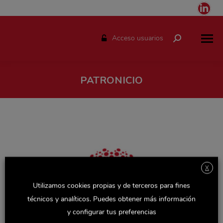
Link
pag
ope
Acceso usuarios
Buscar:
in
ne
win
PATRONICIO
Estás aquí:
X
Utilizamos cookies propias y de terceros para fines
técnicos y analíticos. Puedes obtener más información
y configurar tus preferencias