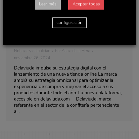
Leer más
Aceptar todas
Delaviuda impulsa su estrategia digital
configuración
con el lanzamiento de una nueva tienda
online
Noticias y actualidad
Por
Alicia de la Hera
noviembre 26, 2024
Delaviuda impulsa su estrategia digital con el
lanzamiento de una nueva tienda online La marca
amplía su estrategia omnicanal para optimizar la
experiencia de compra y mejorar el acceso a sus
productos durante todo el año. La nueva plataforma,
accesible en delaviuda.com Delaviuda, marca
referente en el sector de la confitería perteneciente
a…