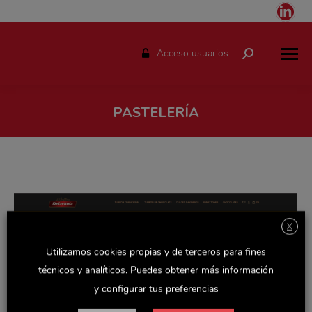
Link
pag
ope
Acceso usuarios
Buscar:
in
ne
win
PASTELERÍA
Estás aquí:
X
Utilizamos cookies propias y de terceros para fines
técnicos y analíticos. Puedes obtener más información
y configurar tus preferencias