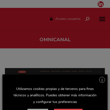
Link
pag
ope
Acceso usuarios
Buscar:
in
ne
win
OMNICANAL
Estás aquí:
X
Utilizamos cookies propias y de terceros para fines
técnicos y analíticos. Puedes obtener más información
y configurar tus preferencias