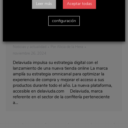
Leer más
Aceptar todas
Delaviuda impulsa su estrategia digital
configuración
con el lanzamiento de una nueva tienda
online
Noticias y actualidad
Por
Alicia de la Hera
noviembre 26, 2024
Delaviuda impulsa su estrategia digital con el
lanzamiento de una nueva tienda online La marca
amplía su estrategia omnicanal para optimizar la
experiencia de compra y mejorar el acceso a sus
productos durante todo el año. La nueva plataforma,
accesible en delaviuda.com Delaviuda, marca
referente en el sector de la confitería perteneciente
a…