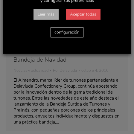
y configurar tus preferencias
Leer más
Aceptar todas
configuración
El Almendro vuelve a casa con su
Bandeja de Navidad
Noticias y actualidad
Por
Delaviuda
octubre 4, 2016
El Almendro, marca líder de turrones perteneciente a
Delaviuda Confectionery Group, continúa apostando
por la innovación dentro de la gama tradicional de
turrones. Entre las novedades de este año destaca el
lanzamiento de la Bandeja Surtida de Turrones y
Pralinés, con pequeñas porciones de los principales
productos, envueltos individualmente y dispuestos en
una práctica bandeja,…