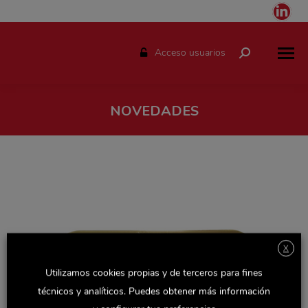
Link
pag
ope
Acceso usuarios
Buscar:
in
ne
win
NOVEDADES
Estás aquí:
X
Utilizamos cookies propias y de terceros para fines
técnicos y analíticos. Puedes obtener más información