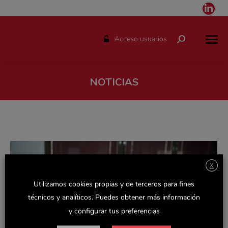
Link
pag
ope
Acceso usuarios
Buscar:
in
ne
win
NOTICIAS
Estás aquí:
X
Utilizamos cookies propias y de terceros para fines
técnicos y analíticos. Puedes obtener más información
y configurar tus preferencias