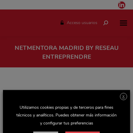
Link
pag
ope
Acceso usuarios
Buscar:
in
ne
win
NETMENTORA MADRID BY RESEAU
ENTREPRENDRE
Estás aquí:
X
Utilizamos cookies propias y de terceros para fines
técnicos y analíticos. Puedes obtener más información
y configurar tus preferencias