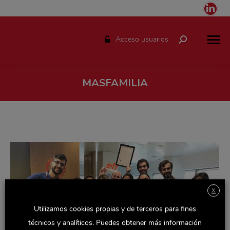
Link
pag
ope
Acceso usuarios
Buscar:
in
ne
win
MASFAMILIA
Estás aquí:
X
Utilizamos cookies propias y de terceros para fines
técnicos y analíticos. Puedes obtener más información