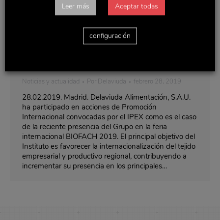
Leer más
Aceptar todas
Delaviuda Alimentación, S.A.U apuesta
configuración
por la internacionalización con ayuda del
IPEX
Noticias y actualidad
Por
Delaviuda
febrero 28, 2019
28.02.2019. Madrid. Delaviuda Alimentación, S.A.U.
ha participado en acciones de Promoción
Internacional convocadas por el IPEX como es el caso
de la reciente presencia del Grupo en la feria
internacional BIOFACH 2019. El principal objetivo del
Instituto es favorecer la internacionalización del tejido
empresarial y productivo regional, contribuyendo a
incrementar su presencia en los principales…