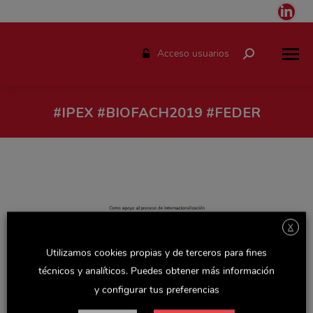
Link
pag
ope
Acceso usuarios
Buscar:
in
ne
win
#IPEX #BIOFACH2019 #FEDER
Estás aquí:
X
Utilizamos cookies propias y de terceros para fines
técnicos y analíticos. Puedes obtener más información
y configurar tus preferencias