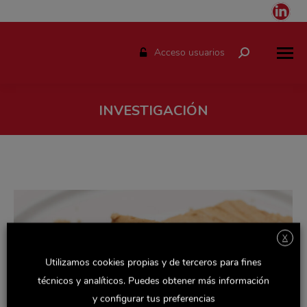
Link
pag
ope
Acceso usuarios
Buscar:
in
ne
win
INVESTIGACIÓN
Estás aquí:
X
Utilizamos cookies propias y de terceros para fines
técnicos y analíticos. Puedes obtener más información
y configurar tus preferencias