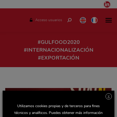
Link
pag
ope
Acceso usuarios
Buscar:
in
ne
win
#GULFOOD2020
#INTERNACIONALIZACIÓN
#EXPORTACIÓN
Estás aquí:
X
Utilizamos cookies propias y de terceros para fines
técnicos y analíticos. Puedes obtener más información