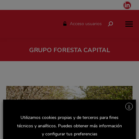
Link
pag
ope
Acceso usuarios
Buscar:
in
ne
win
GRUPO FORESTA CAPITAL
Estás aquí:
X
Utilizamos cookies propias y de terceros para fines
técnicos y analíticos. Puedes obtener más información
y configurar tus preferencias