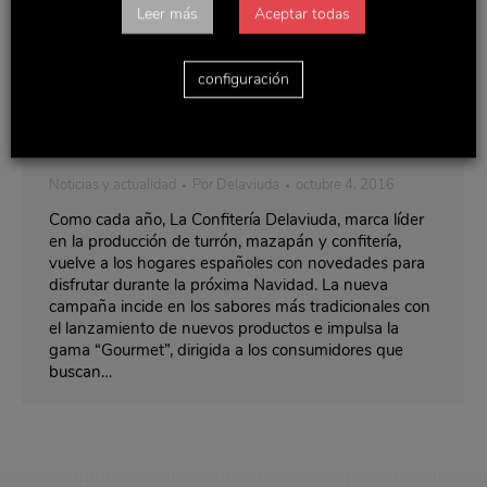
Leer más
Aceptar todas
configuración
La Confitería Delaviuda, más tradicional
y gourmet
Noticias y actualidad
Por
Delaviuda
octubre 4, 2016
Como cada año, La Confitería Delaviuda, marca líder
en la producción de turrón, mazapán y confitería,
vuelve a los hogares españoles con novedades para
disfrutar durante la próxima Navidad. La nueva
campaña incide en los sabores más tradicionales con
el lanzamiento de nuevos productos e impulsa la
gama “Gourmet”, dirigida a los consumidores que
buscan…