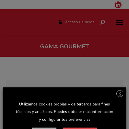
Link
pag
ope
Acceso usuarios
Buscar:
in
ne
win
GAMA GOURMET
Estás aquí:
X
Utilizamos cookies propias y de terceros para fines
técnicos y analíticos. Puedes obtener más información
y configurar tus preferencias