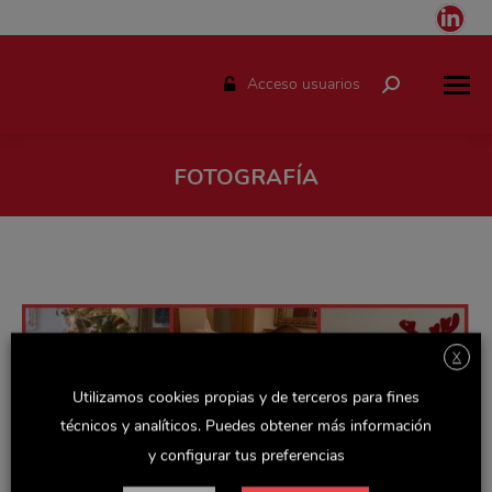
Link
pag
ope
Acceso usuarios
Buscar:
in
ne
win
FOTOGRAFÍA
Estás aquí:
X
Utilizamos cookies propias y de terceros para fines
técnicos y analíticos. Puedes obtener más información
y configurar tus preferencias
¡Celebramos nuestro I Concurso de