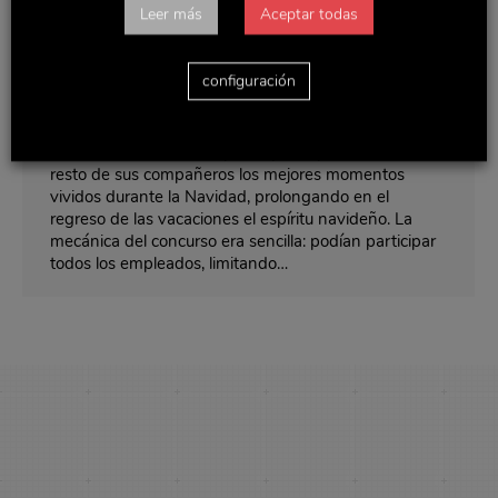
Leer más
Aceptar todas
Fotografía para Empleados!
Noticias y actualidad
Por
Delaviuda
enero 26, 2016
configuración
Nuestro I Concurso de Fotografía para Empleados
nació con el objetivo de que los trabajadores de
Delaviuda Confectionery Group compartieran con el
resto de sus compañeros los mejores momentos
vividos durante la Navidad, prolongando en el
regreso de las vacaciones el espíritu navideño. La
mecánica del concurso era sencilla: podían participar
todos los empleados, limitando…