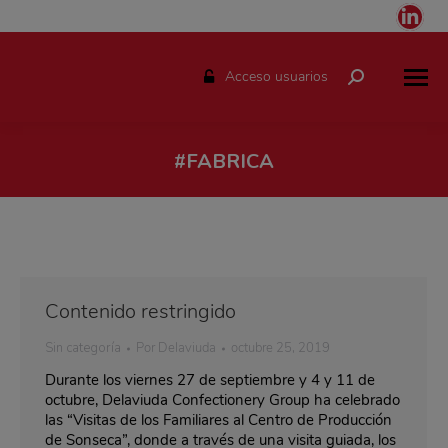
Link
pag
ope
Acceso usuarios
Buscar:
in
ne
win
#FABRICA
Estás aquí:
Contenido restringido
Sin categoría
Por
Delaviuda
octubre 25, 2019
Durante los viernes 27 de septiembre y 4 y 11 de
octubre, Delaviuda Confectionery Group ha celebrado
las “Visitas de los Familiares al Centro de Producción
de Sonseca”, donde a través de una visita guiada, los