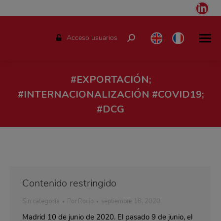
Link
pag
ope
Acceso usuarios
Buscar:
in
ne
win
#EXPORTACIÓN;
#INTERNACIONALIZACIÓN #COVID19;
#DCG
Estás aquí:
Contenido restringido
Sin categoría
Por
Rocio
septiembre 18, 2020
Madrid 10 de junio de 2020. El pasado 9 de junio, el