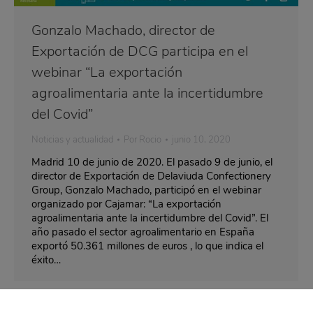
Gonzalo Machado, director de
Exportación de DCG participa en el
webinar “La exportación
agroalimentaria ante la incertidumbre
del Covid”
Noticias y actualidad
Por
Rocio
junio 10, 2020
Madrid 10 de junio de 2020. El pasado 9 de junio, el
director de Exportación de Delaviuda Confectionery
Group, Gonzalo Machado, participó en el webinar
organizado por Cajamar: “La exportación
agroalimentaria ante la incertidumbre del Covid”. El
año pasado el sector agroalimentario en España
exportó 50.361 millones de euros , lo que indica el
éxito…