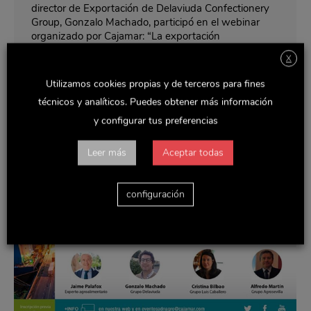
director de Exportación de Delaviuda Confectionery
Group, Gonzalo Machado, participó en el webinar
organizado por Cajamar: “La exportación
agroalimentaria ante la incertidumbre del Covid”. El
X
año pasado el sector agroalimentario en España
exportó 50.361 millones de euros , lo que indica el
Utilizamos cookies propias y de terceros para fines
éxito…
técnicos y analíticos. Puedes obtener más información
y configurar tus preferencias
Leer más
Aceptar todas
configuración