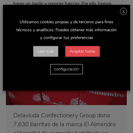
hacer un parón y reponer fuerzas. Por ello, hemos
donamos 7.630 barritas de nuestra marca El
X
Almendro al hospital de campaña, habilitado en el
recinto ferial de Madrid (IFEMA),…
Utilizamos cookies propias y de terceros para fines
técnicos y analíticos. Puedes obtener más información
y configurar tus preferencias
Leer más
Aceptar todas
configuración
Delaviuda Confectionery Group dona
7.630 barritas de la marca El Almendro