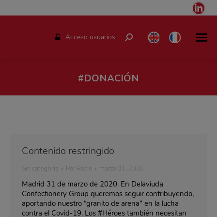
Link
pag
ope
Acceso usuarios
Buscar:
in
ne
win
#DONACIÓN
Estás aquí:
Contenido restringido
Sin categoría
Por
Rocio
marzo 31, 2020
Madrid 31 de marzo de 2020. En Delaviuda
Confectionery Group queremos seguir contribuyendo,
aportando nuestro “granito de arena” en la lucha
contra el Covid-19. Los #Héroes también necesitan