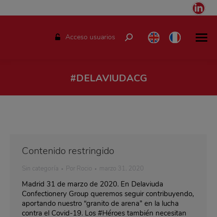
Link
pag
ope
Acceso usuarios
Buscar:
in
ne
win
#DELAVIUDACG
Estás aquí:
Contenido restringido
Sin categoría
Por
Rocio
marzo 31, 2020
Madrid 31 de marzo de 2020. En Delaviuda
Confectionery Group queremos seguir contribuyendo,
aportando nuestro “granito de arena” en la lucha
contra el Covid-19. Los #Héroes también necesitan