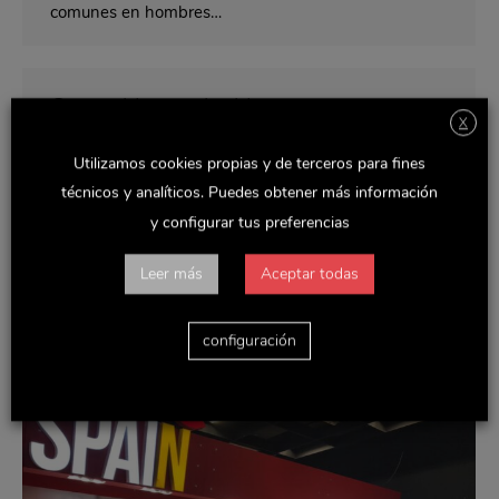
comunes en hombres…
Contenido restringido
X
Sin categoría
Por
Delaviuda
octubre 9, 2019
Utilizamos cookies propias y de terceros para fines
Delaviuda, marca perteneciente a Delaviuda
técnicos y analíticos. Puedes obtener más información
Confectionery Group, se sitúa a la vanguardia de la
y configurar tus preferencias
innovación esta Navidad con el lanzamiento de los
nuevos Sticks. La reconocida marca, apuesta por el
formato “palito” a la hora de comer praliné de
Leer más
Aceptar todas
chocolate. La nueva apuesta disruptiva está pensada
para compartir y disfrutar en cualquier lugar y
momento…
configuración