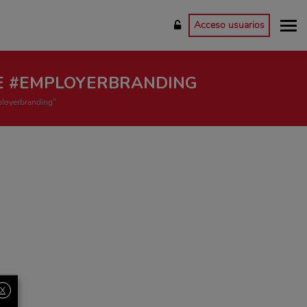
Acceso usuarios
 #EMPLOYERBRANDING
loyerbranding"
X