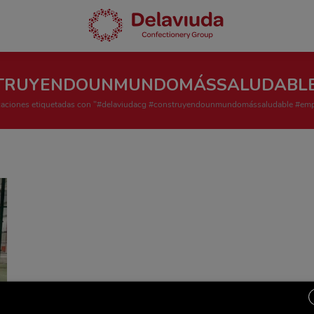
STRUYENDOUNMUNDOMÁSSALUDABLE
caciones etiquetadas con "#delaviudacg #construyendounmundomássaludable #emp