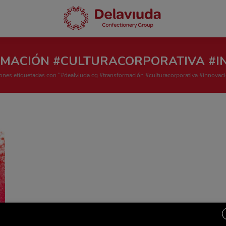
MACIÓN #CULTURACORPORATIVA #IN
ones etiquetadas con "#dealviuda cg #transformación #culturacorporativa #innovaci