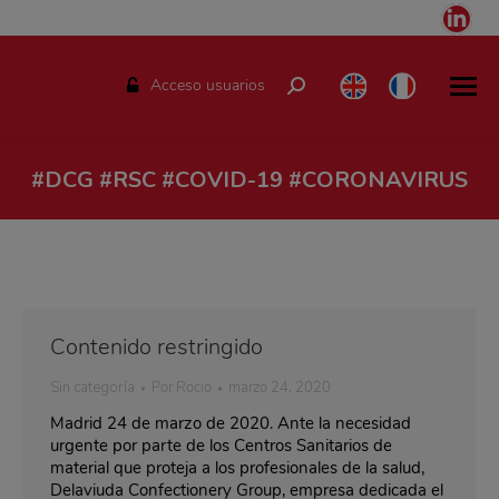
Link
pag
ope
Acceso usuarios
Buscar:
in
ne
win
#DCG #RSC #COVID-19 #CORONAVIRUS
Estás aquí:
Contenido restringido
Sin categoría
Por
Rocio
marzo 24, 2020
Madrid 24 de marzo de 2020. Ante la necesidad
urgente por parte de los Centros Sanitarios de
material que proteja a los profesionales de la salud,
Delaviuda Confectionery Group, empresa dedicada el