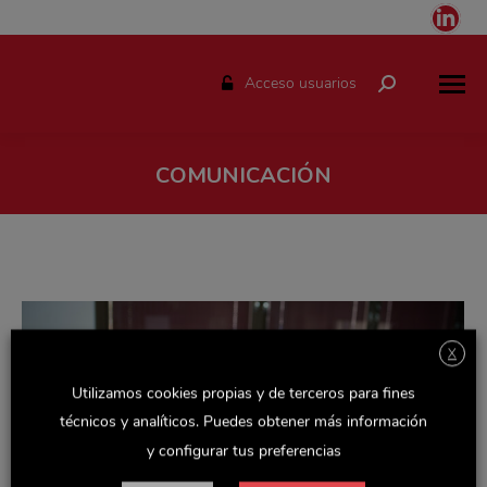
Link
pag
ope
Acceso usuarios
Buscar:
in
ne
win
COMUNICACIÓN
Estás aquí:
X
Utilizamos cookies propias y de terceros para fines
técnicos y analíticos. Puedes obtener más información
y configurar tus preferencias