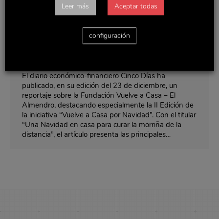
Leer más
Aceptar todas
“Una Navidad en casa para curar la
configuración
morriña de la distancia”
Noticias y actualidad
Por
Delaviuda
enero 4, 2017
El diario económico-financiero Cinco Días ha
publicado, en su edición del 23 de diciembre, un
reportaje sobre la Fundación Vuelve a Casa – El
Almendro, destacando especialmente la II Edición de
la iniciativa “Vuelve a Casa por Navidad”. Con el titular
“Una Navidad en casa para curar la morriña de la
distancia”, el artículo presenta las principales…