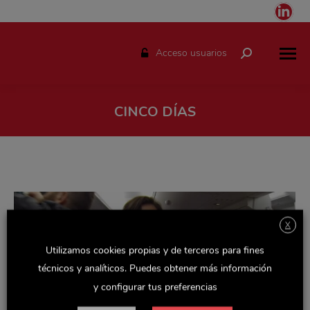
Link
pag
ope
Acceso usuarios
Buscar:
in
ne
win
CINCO DÍAS
Estás aquí:
X
Utilizamos cookies propias y de terceros para fines
técnicos y analíticos. Puedes obtener más información
y configurar tus preferencias