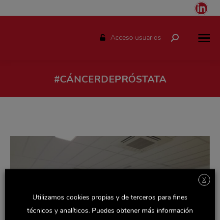
Link
pag
ope
Acceso usuarios
Buscar:
in
ne
win
#CÁNCERDEPRÓSTATA
Estás aquí:
X
Utilizamos cookies propias y de terceros para fines
técnicos y analíticos. Puedes obtener más información