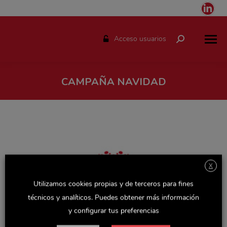
Link
pag
ope
Acceso usuarios
Buscar:
in
ne
win
CAMPAÑA NAVIDAD
Estás aquí:
X
Utilizamos cookies propias y de terceros para fines
técnicos y analíticos. Puedes obtener más información
y configurar tus preferencias