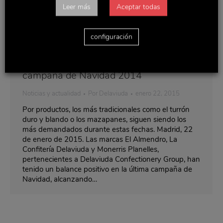
Leer más
Aceptar todas
configuración
DelaviudaCG aumenta sus ventas en la
campaña de Navidad 2014
Noticias y actualidad
Por
Delaviuda
enero 22, 2015
Por productos, los más tradicionales como el turrón
duro y blando o los mazapanes, siguen siendo los
más demandados durante estas fechas. Madrid, 22
de enero de 2015. Las marcas El Almendro, La
Confitería Delaviuda y Monerris Planelles,
pertenecientes a Delaviuda Confectionery Group, han
tenido un balance positivo en la última campaña de
Navidad, alcanzando…