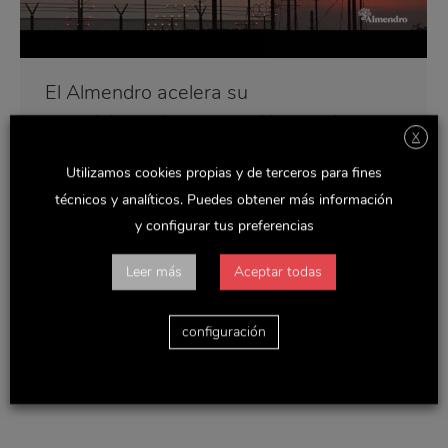
El Almendro acelera su
reposicionamiento con el lanzamiento
X
de una campaña de publicidad 360
Utilizamos cookies propias y de terceros para fines
Noticias y actualidad
Por
Delaviuda
mayo 17, 2018
técnicos y analíticos. Puedes obtener más información
El Almendro presenta una potente campaña de
y configurar tus preferencias
publicidad 360º para apoyar el reposicionamiento de
la marca y para presentar al consumidor sus
Leer más
Aceptar todas
novedades en snacks Cubits, barritas y bizcochitos a
base de almendras. La campaña cuenta con
presencia en televisión, medios digitales, exterior y
configuración
acciones especiales a nivel nacional, y estará activa
hasta el mes…