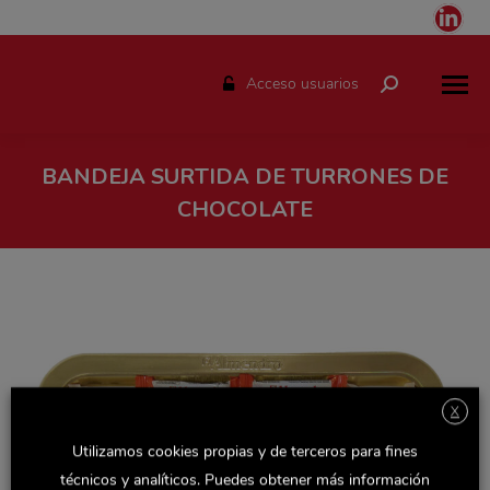
Link
pag
ope
Acceso usuarios
Buscar:
in
ne
win
BANDEJA SURTIDA DE TURRONES DE
CHOCOLATE
Estás aquí:
X
Utilizamos cookies propias y de terceros para fines
técnicos y analíticos. Puedes obtener más información